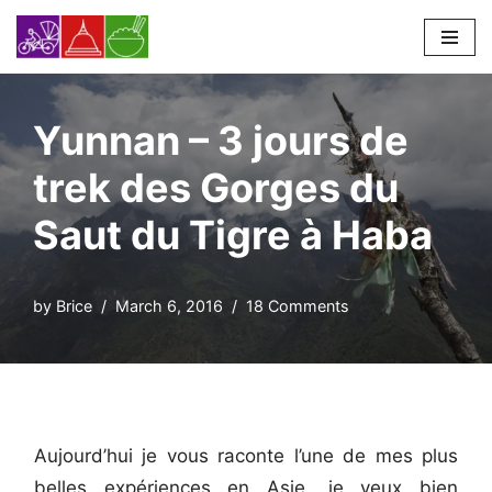
Skip
to
content
Yunnan – 3 jours de
trek des Gorges du
Saut du Tigre à Haba
by
Brice
March 6, 2016
18 Comments
Aujourd’hui je vous raconte l’une de mes plus
belles expériences en Asie, je veux bien