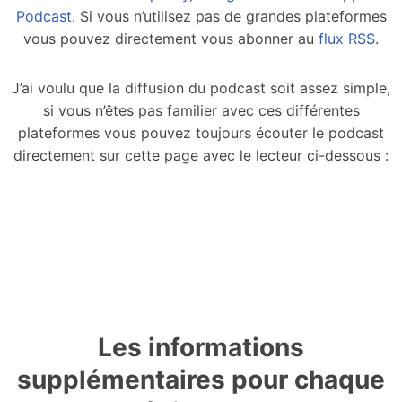
Podcast
. Si vous n’utilisez pas de grandes plateformes
vous pouvez directement vous abonner au
flux RSS
.
J’ai voulu que la diffusion du podcast soit assez simple,
si vous n’êtes pas familier avec ces différentes
plateformes vous pouvez toujours écouter le podcast
directement sur cette page avec le lecteur ci-dessous :
Previous
Show
Next
Episode
Episodes
Epis
List
Show
Podcast
Information
Les informations
supplémentaires pour chaque