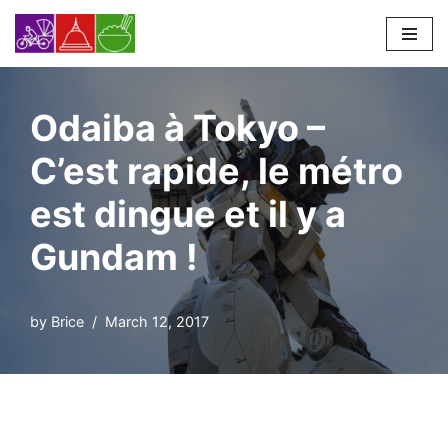
Skip
to
content
Odaiba à Tokyo –
C’est rapide, le métro
est dingue et il y a
Gundam !
by
Brice
March 12, 2017