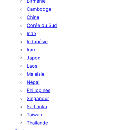
Birmanie
Cambodge
Chine
Corée du Sud
Inde
Indonésie
Iran
Japon
Laos
Malaisie
Népal
Philippines
Singapour
Sri Lanka
Taiwan
Thailande