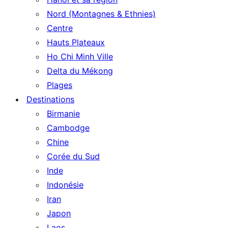
Nord (Montagnes & Ethnies)
Centre
Hauts Plateaux
Ho Chi Minh Ville
Delta du Mékong
Plages
Destinations
Birmanie
Cambodge
Chine
Corée du Sud
Inde
Indonésie
Iran
Japon
Laos