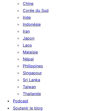
Chine
Corée du Sud
Inde
Indonésie
Iran
Japon
Laos
Malaisie
Népal
Philippines
Singapour
Sri Lanka
Taiwan
Thailande
Podcast
Soutenir le blog