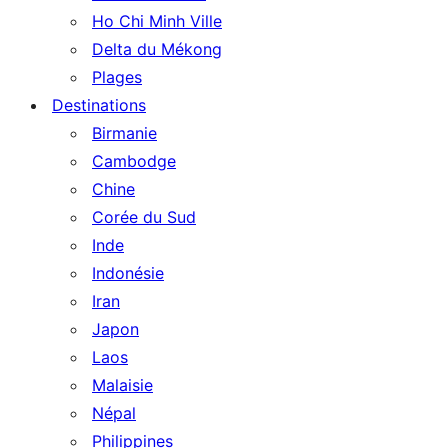
Ho Chi Minh Ville
Delta du Mékong
Plages
Destinations
Birmanie
Cambodge
Chine
Corée du Sud
Inde
Indonésie
Iran
Japon
Laos
Malaisie
Népal
Philippines