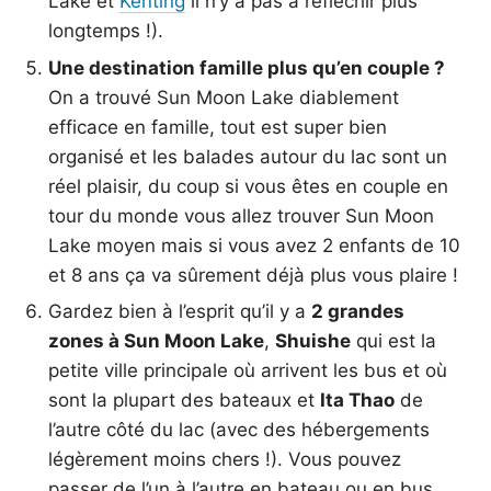
Lake et
Kenting
il n’y a pas à réfléchir plus
longtemps !).
Une destination famille plus qu’en couple ?
On a trouvé Sun Moon Lake diablement
efficace en famille, tout est super bien
organisé et les balades autour du lac sont un
réel plaisir, du coup si vous êtes en couple en
tour du monde vous allez trouver Sun Moon
Lake moyen mais si vous avez 2 enfants de 10
et 8 ans ça va sûrement déjà plus vous plaire !
Gardez bien à l’esprit qu’il y a
2 grandes
zones à Sun Moon Lake
,
Shuishe
qui est la
petite ville principale où arrivent les bus et où
sont la plupart des bateaux et
Ita Thao
de
l’autre côté du lac (avec des hébergements
légèrement moins chers !). Vous pouvez
passer de l’un à l’autre en bateau ou en bus.