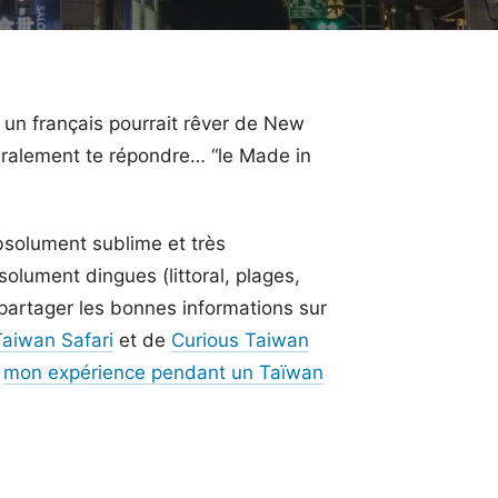
 un français pourrait rêver de New
éralement te répondre… “le Made in
bsolument sublime et très
olument dingues (littoral, plages,
s partager les bonnes informations sur
Taiwan Safari
et de
Curious Taiwan
r
mon expérience pendant un Taïwan