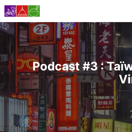
Skip
to
content
Podcast #3 : Taï
Vi