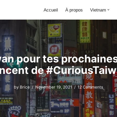
Accueil
À propos
Vietnam
wan pour tes prochaine
ncent de #CuriousTai
by
Brice
November 19, 2021
12 Comments