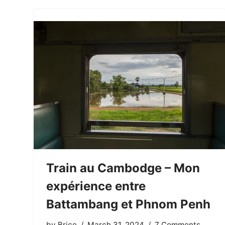
Train au Cambodge – Mon
expérience entre
Battambang et Phnom Penh
by
Brice
March 31, 2024
7 Comments