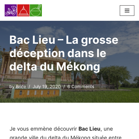
Skip
to
content
Bac Lieu – La grosse
déception dans le
delta du Mékong
by
Brice
July 19, 2020
6 Comments
Je vous emmène découvrir
Bac Lieu
, une
grande ville du delta du Mékong située entre