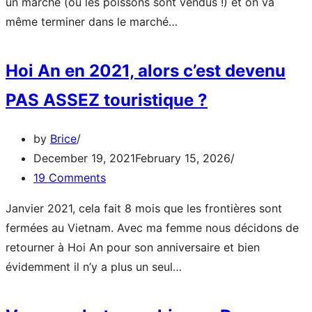
un marché (où les poissons sont vendus !) et on va
Le
même terminer dans le marché…
cycle
du
Hoi An en 2021, alors c’est devenu
poisson
PAS ASSEZ touristique ?
à
Hoi
An
by
Brice
–
December 19, 2021
February 15, 2026
Tour
19 Comments
photo
Janvier 2021, cela fait 8 mois que les frontières sont
Pics
fermées au Vietnam. Avec ma femme nous décidons de
of
retourner à Hoi An pour son anniversaire et bien
Asia
Hoi
évidemment il n’y a plus un seul…
2021
An
–
en