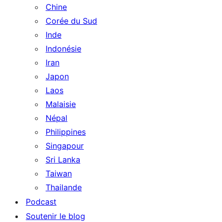
Chine
Corée du Sud
Inde
Indonésie
Iran
Japon
Laos
Malaisie
Népal
Philippines
Singapour
Sri Lanka
Taiwan
Thailande
Podcast
Soutenir le blog