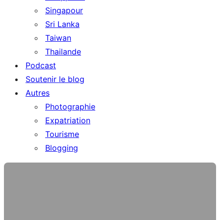
Singapour
Sri Lanka
Taiwan
Thailande
Podcast
Soutenir le blog
Autres
Photographie
Expatriation
Tourisme
Blogging