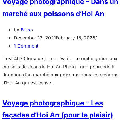
Voyage photographique – Dans un
1/4
2021,
marché aux poissons d’Hoi An
alors
c’est
devenu
by
Brice
PAS
December 12, 2021
February 15, 2026
ASSEZ
1 Comment
touristique
Il est 4h30 lorsque je me réveille ce matin, grâce aux
?
conseils de Jean de Hoi An Photo Tour je prends la
direction d’un marché aux poissons dans les environs
Voyage
d’Hoi An qui est censé…
photographique
–
Voyage photographique – Les
Dans
façades d’Hoi An (pour le plaisir)
un
marché