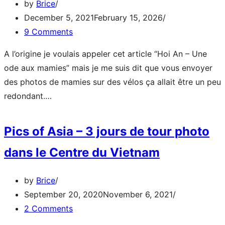
aux
by
Brice
poissons
December 5, 2021
February 15, 2026
d’Hoi
9 Comments
An
A l’origine je voulais appeler cet article “Hoi An – Une
ode aux mamies” mais je me suis dit que vous envoyer
des photos de mamies sur des vélos ça allait être un peu
Voyage
redondant.…
photographique
–
Pics of Asia – 3 jours de tour photo
Les
dans le Centre du Vietnam
façades
d’Hoi
An
by
Brice
(pour
September 20, 2020
November 6, 2021
le
2 Comments
plaisir)