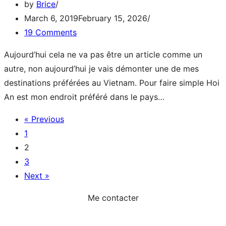
by
Brice
March 6, 2019
February 15, 2026
19 Comments
Aujourd’hui cela ne va pas être un article comme un
autre, non aujourd’hui je vais démonter une de mes
destinations préférées au Vietnam. Pour faire simple Hoi
Hoi
An est mon endroit préféré dans le pays…
An
« Previous
en
1
2018,
2
alors
3
c’est
Next »
devenu
trop
Me contacter
touristique
Instagram
Facebook
LinkedIn
?