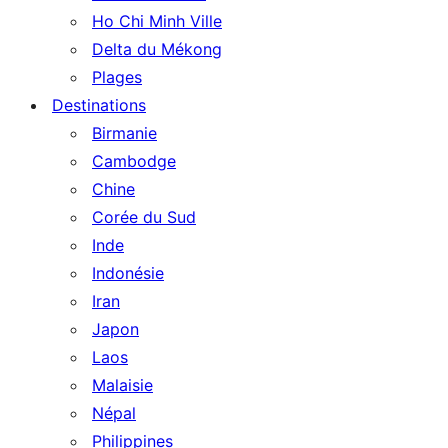
Ho Chi Minh Ville
Delta du Mékong
Plages
Destinations
Birmanie
Cambodge
Chine
Corée du Sud
Inde
Indonésie
Iran
Japon
Laos
Malaisie
Népal
Philippines